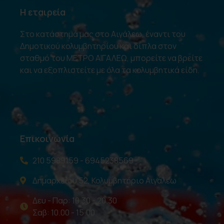
Η εταιρεία
Στο κατάστημά μας στο Αιγάλεω, έναντι του
Δημοτικού κολυμβητηρίου και δίπλα στον
σταθμό του ΜΕΤΡΟ ΑΙΓΑΛΕΩ, μπορείτε να βρείτε
και να εξοπλιστείτε με όλα τα κολυμβητικά είδη.
Επικοινωνία
210 5989159 - 6945238569
Δημαρχείου 52, Κολυμβητήριο Αιγάλεω
Δευ - Παρ: 10.30 - 20.30
Σαβ: 10.00 - 15.00