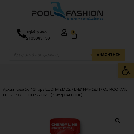
Τηλέφωνο
0
2105989159
ΑΝΑΖΉΤΗΣΗ
Ανοίξτε
Αρχική σελίδα
/
Shop
/
ΕΞΟΠΛΙΣΜΟΣ
/
ΕΝΔΥΝΑΜΩΣΗ
/ GU ROCTANE
ENERGY GEL CHERRY LIME (35mg CAFFEINE)