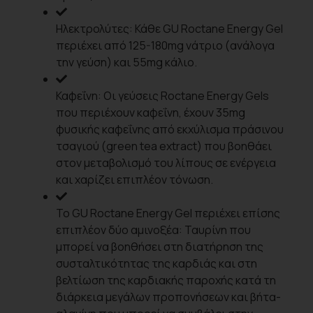
Ηλεκτρολύτες: Κάθε GU Roctane Energy Gel
περιέχει από 125-180mg νάτριο (ανάλογα
την γεύση) και 55mg κάλιο.
Καφεΐνη: Οι γεύσεις Roctane Energy Gels
που περιέχουν καφεΐνη, έχουν 35mg
φυσικής καφεΐνης από εκχύλισμα πράσινου
τσαγιού (green tea extract) που βοηθάει
στον μεταβολισμό του λίπους σε ενέργεια
και χαρίζει επιπλέον τόνωση.
Το GU Roctane Energy Gel περιέχει επίσης
επιπλέον δύο αμινοξέα: Ταυρίνη που
μπορεί να βοηθήσει στη διατήρηση της
συσταλτικότητας της καρδιάς και στη
βελτίωση της καρδιακής παροχής κατά τη
διάρκεια μεγάλων προπονήσεων και βήτα-