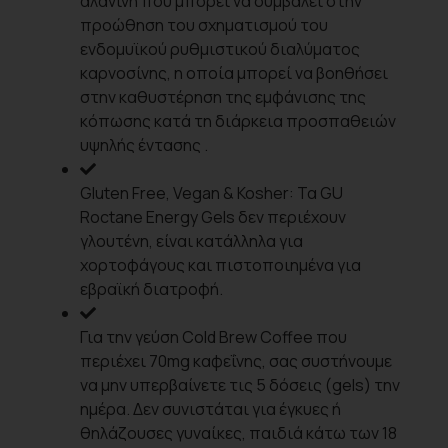
αλανίνη που μπορεί να συμβάλει στην
προώθηση του σχηματισμού του
ενδομυϊκού ρυθμιστικού διαλύματος
καρνοσίνης, η οποία μπορεί να βοηθήσει
στην καθυστέρηση της εμφάνισης της
κόπωσης κατά τη διάρκεια προσπαθειών
υψηλής έντασης .
Gluten Free, Vegan & Kosher: Τα GU
Roctane Energy Gels δεν περιέχουν
γλουτένη, είναι κατάλληλα για
χορτοφάγους και πιστοποιημένα για
εβραϊκή διατροφή.
Για την γεύση Cold Brew Coffee που
περιέχει 70mg καφεΐνης, σας συστήνουμε
να μην υπερβαίνετε τις 5 δόσεις (gels) την
ημέρα. Δεν συνιστάται για έγκυες ή
θηλάζουσες γυναίκες, παιδιά κάτω των 18