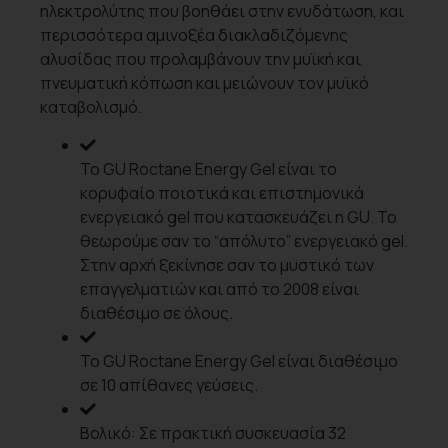
ηλεκτρολύτης που βοηθάει στην ενυδάτωση, και
περισσότερα αμινοξέα διακλαδιζόμενης
αλυσίδας που προλαμβάνουν την μυϊκή και
πνευματική κόπωση και μειώνουν τον μυϊκό
καταβολισμό.
Το GU Roctane Energy Gel είναι το
κορυφαίο ποιοτικά και επιστημονικά
ενεργειακό gel που κατασκευάζει η GU. Το
θεωρούμε σαν το “απόλυτο” ενεργειακό gel.
Στην αρχή ξεκίνησε σαν το μυστικό των
επαγγελματιών και από το 2008 είναι
διαθέσιμο σε όλους.
Το GU Roctane Energy Gel είναι διαθέσιμο
σε 10 απίθανες γεύσεις.
Βολικό: Σε πρακτική συσκευασία 32