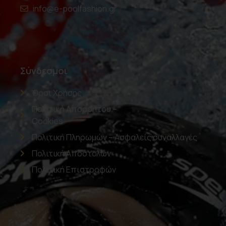
info@e-poolfashion.gr
Σύνδεσμοι
Όροι Χρήσης
Πολιτική Απορρήτου –
Cookies
Πολιτική Πληρωμών – Ασφαλείς συναλλαγές
Πολιτική Αποστολών
Πολιτική Επιστροφών