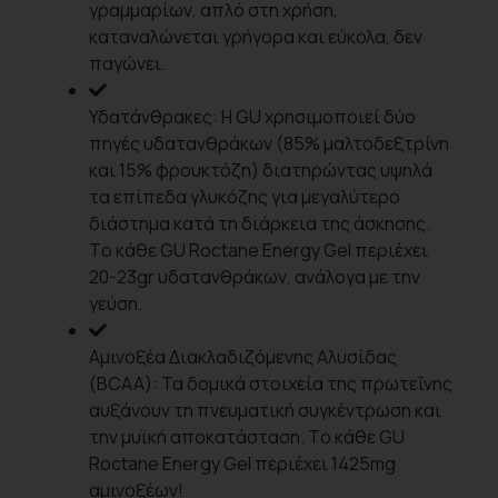
γραμμαρίων, απλό στη χρήση,
καταναλώνεται γρήγορα και εύκολα, δεν
παγώνει.
Υδατάνθρακες: Η GU χρησιμοποιεί δύο
πηγές υδατανθράκων (85% μαλτοδεξτρίνη
και 15% φρουκτόζη) διατηρώντας υψηλά
τα επίπεδα γλυκόζης για μεγαλύτερο
διάστημα κατά τη διάρκεια της άσκησης.
Tο κάθε GU Roctane Energy Gel περιέχει
20-23gr υδατανθράκων, ανάλογα με την
γεύση.
Αμινοξέα Διακλαδιζόμενης Αλυσίδας
(BCAA): Τα δομικά στοιχεία της πρωτεΐνης
αυξάνουν τη πνευματική συγκέντρωση και
την μυϊκή αποκατάσταση. Tο κάθε GU
Roctane Energy Gel περιέχει 1425mg
αμινοξέων!