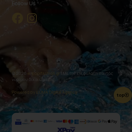
Follow Us
© 2026
e-poolfashion.gr
| Με την επιφύλαξη παντός
νομίμου δικαιώματος.
Powered by ILUMA Digital Agency.
top