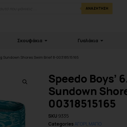
ΑΝΑΖΉΤΗΣΗ
Σκουφάκια
Γυαλάκια
ing Sundown Shores Swim Brief 8-00318515165
Speedo Boys’ 6
Sundown Shores
00318515165
SKU
9335
Categories
ΑΓΟΡΙ
,
ΜΑΓΙΟ