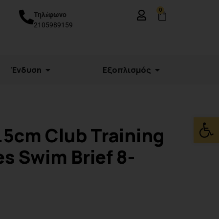
0
Τηλέφωνο
2105989159
Ένδυση
Εξοπλισμός
Ανοίξτε
.5cm Club Training
 Swim Brief 8-