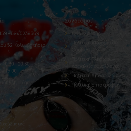
ία
Σύνδεσμοι
159 - 6945238569
Όροι Χρήσης
Πολιτική Απορρήτου –
ου 52, Κολυμβητήριο
Cookies
Πολιτική Πληρωμών –
: 10.30 - 20.30
Ασφαλείς συναλλαγές
0 - 15.00
Πολιτική Αποστολών
oolfashion.gr
Πολιτική Επιστροφών
 δικαιώματος.