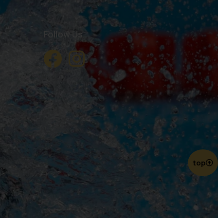
Follow Us
top