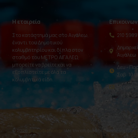
Η εταιρεία
Επικοινων
Στο κατάστημά μας στο Αιγάλεω,
210 5989
έναντι του Δημοτικού
Δημαρχεί
κολυμβητηρίου και δίπλα στον
Αιγάλεω
σταθμό του ΜΕΤΡΟ ΑΙΓΑΛΕΩ,
μπορείτε να βρείτε και να
Δευ - Παρ
εξοπλιστείτε με όλα τα
Σαβ: 10.0
κολυμβητικά είδη.
info@e-p
© 2026
e-poolfashion.gr
| Με την επιφύλαξη παντός νομίμου