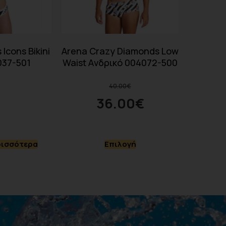
Icons Bikini
Arena Crazy Diamonds Low
037-501
Waist Aνδρικό 004072-500
40.00
€
36.00
€
ρισσότερα
Επιλογή