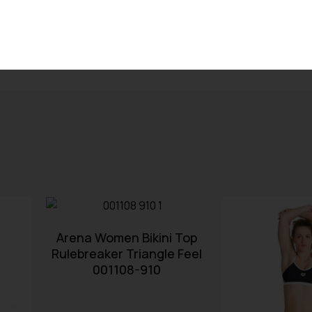
Arena Women Bikini Top
Rulebreaker Triangle Feel
001108-910