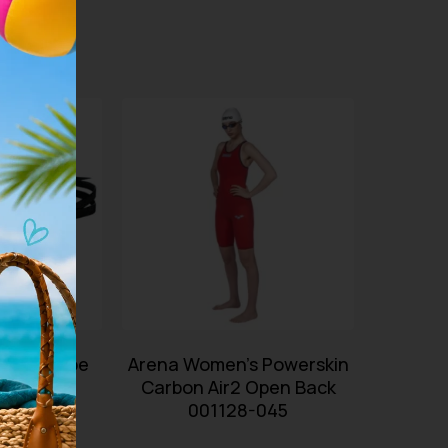
ltra Swipe
Arena Women’s Powerskin
2507-310
Carbon Air2 Open Back
001128-045
.40
€