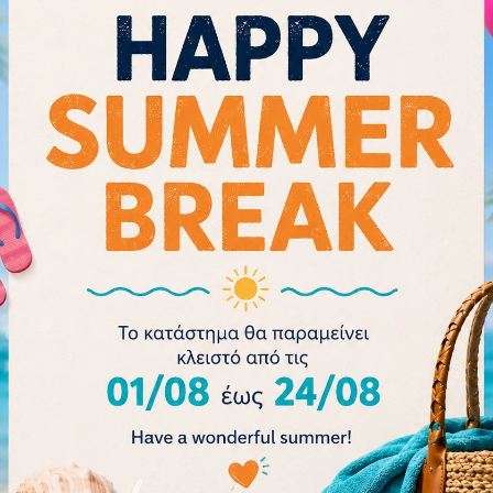
- 18%
rskin
Arena Airspeed Mirror
Arena Cobra U
 Back
Goggles 003151-101
MIirror 00
32.40
€
68
36.00
€
76.00
€