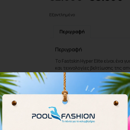
Εξαντλημένο
Περιγραφή
Περιγραφή
Το Fastskin Hyper Elite είναι ένα
και τεχνολογίες βελτίωσης της απ
Hyper Elite δίνει στους ανταγων
αιχμή την ημέρα του αγώνα. Αναπτ
κορυφαίους αθλητές του κόσμου κ