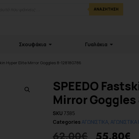
ΑΝΑΖΉΤΗΣΗ
Σκουφάκια
Γυαλάκια
in Hyper Elite Mirror Goggles 8-12818G786
SPEEDO Fastski
Mirror Goggles
SKU
7385
Categories
ΑΓΩΝΙΣΤΙΚΑ
,
ΑΓΩΝΙΣΤΙΚΑ 
62.00
€
55.80
€