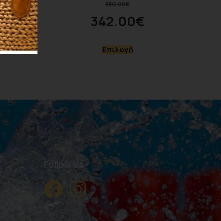
380.00
€
342.00
€
ο καλάθι
Επιλογή
Follow Us