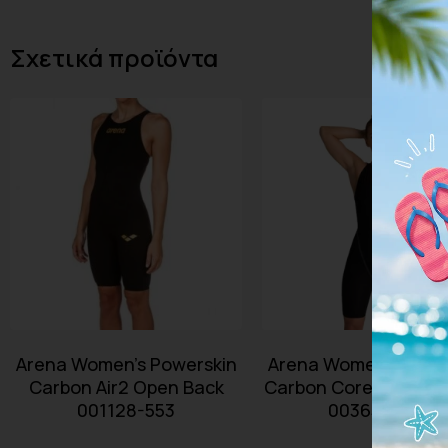
Σχετικά προϊόντα
Arena Women’s Powerskin
Arena Women’s Powe
Carbon Air2 Open Back
Carbon Core FX Open
001128-553
003655-105