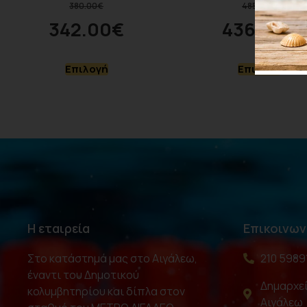
380.00
€
485.00
€
342.00
€
436.50
€
Επιλογή
Επιλογή
Η εταιρεία
Επικοινων
Στο κατάστημά μας στο Αιγάλεω,
210 5989
έναντι του Δημοτικού
Δημαρχεί
κολυμβητηρίου και δίπλα στον
Αιγάλεω