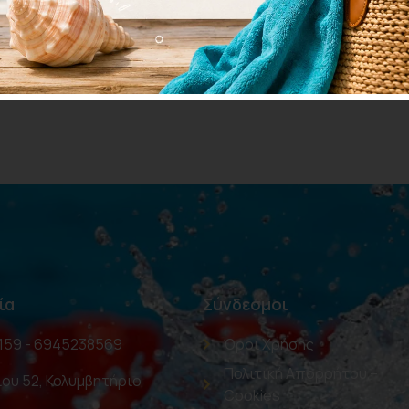
Προσθήκη στο καλάθι
Προσθήκη στ
ία
Σύνδεσμοι
159 - 6945238569
Όροι Χρήσης
Πολιτική Απορρήτου –
ου 52, Κολυμβητήριο
Cookies