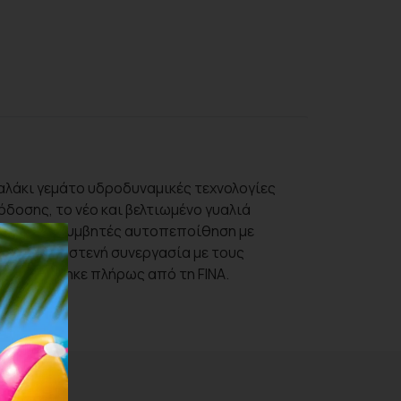
 γυαλάκι γεμάτο υδροδυναμικές τεχνολογίες
όδοσης, το νέο και βελτιωμένο γυαλιά
ιστικούς κολυμβητές αυτοπεποίθηση με
ύχθηκε σε στενή συνεργασία με τους
αι εγκρίθηκε πλήρως από τη FINA.