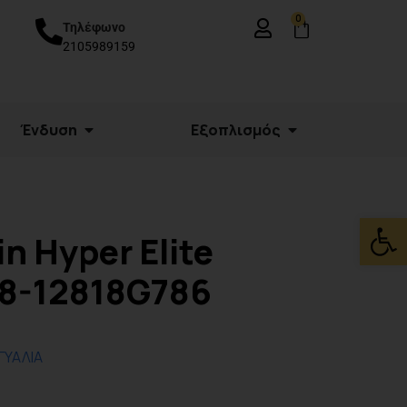
0
Τηλέφωνο
2105989159
Ένδυση
Εξοπλισμός
Ανοίξτε
n Hyper Elite
 8-12818G786
ΓΥΑΛΙΑ