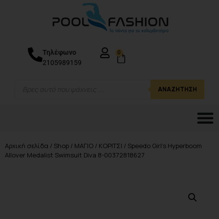
Τηλέφωνο
0
2105989159
ΑΝΑΖΉΤΗΣΗ
Αρχική σελίδα
/
Shop
/
ΜΑΓΙΟ
/
ΚΟΡΙΤΣΙ
/ Speedo Girl’s Hyperboom
Allover Medalist Swimsuit Diva 8-00372818627