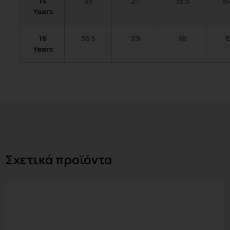
14
33
27
35.5
64
Years
16
36.5
29
38
6
Years
Σχετικά προϊόντα