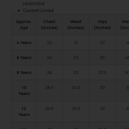
restricted
Gusset Linned
Approx.
Chest
Waist
Hips
Hei
Age
(Inches)
(Inches)
(Inches)
(Inc
4 Years
22
21
23
4
6 Years
24
22
25
45
8 Years
26
23
27.5
50
10
28.5
24.5
30
5
Years
12
30.5
25.5
33
6
Years