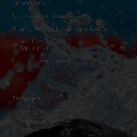
Επικοινωνία
210 5989159 - 6945238569
Δημαρχείου 52, Κολυμβητήριο Αιγάλεω
Δευ - Παρ: 10.30 - 20.30
Σαβ: 10.00 - 15.00
info@e-poolfashion.gr
Σύνδεσμοι
Όροι Χρήσης
Πολιτική Απορρήτου –
Cookies