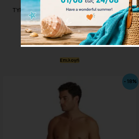
TYR Women’s Durafast One Solids Cutoutfit
Swimsuit TFSOD7A-428
50.00
€
45.00
€
Επιλογή
- 18%