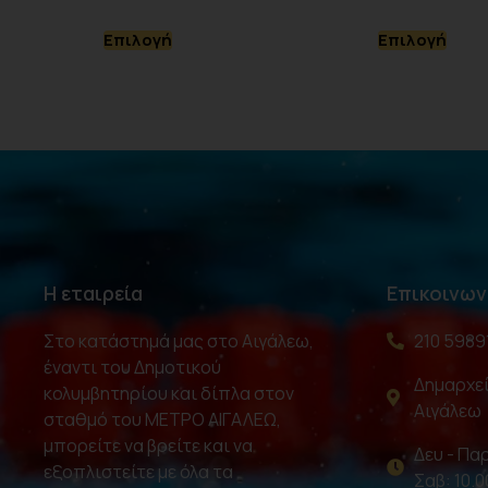
Επιλογή
Επιλογή
Η εταιρεία
Επικοινων
Στο κατάστημά μας στο Αιγάλεω,
210 5989
έναντι του Δημοτικού
Δημαρχεί
κολυμβητηρίου και δίπλα στον
Αιγάλεω
σταθμό του ΜΕΤΡΟ ΑΙΓΑΛΕΩ,
μπορείτε να βρείτε και να
Δευ - Παρ
εξοπλιστείτε με όλα τα
Σαβ: 10.0