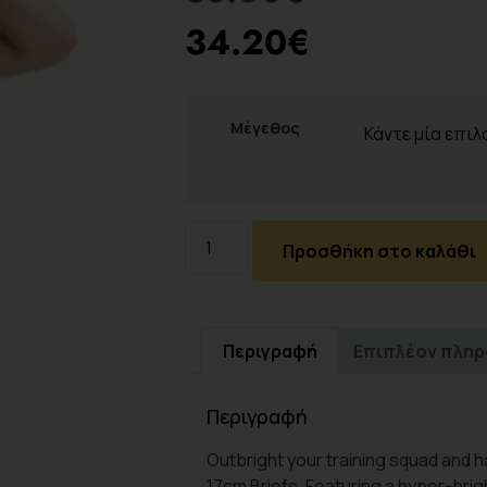
34.20
€
Μέγεθος
Προσθήκη στο καλάθι
Περιγραφή
Επιπλέον πλη
Περιγραφή
Outbright your training squad and h
17cm Briefs. Featuring a hyper-brigh