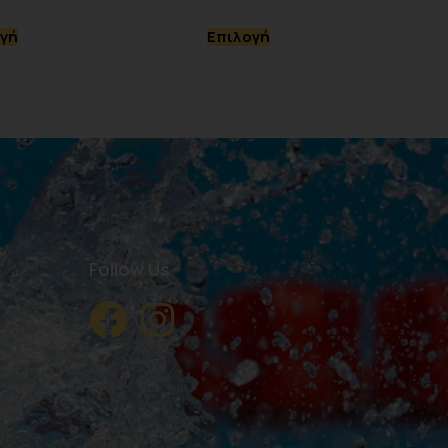
γή
Επιλογή
Follow Us