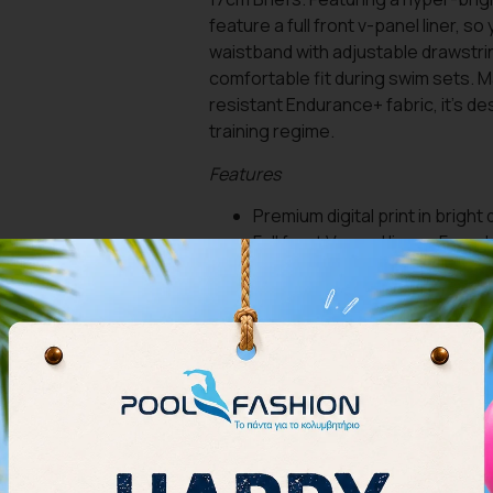
feature a full front v-panel liner, so
waistband with adjustable drawstrin
comfortable fit during swim sets. M
resistant Endurance+ fabric, it’s d
training regime.
Features
Premium digital print in bright
Full front V panel liner – For
feeling while you swim
Wide elastic waistband – For 
Drawstring waist – Provides a
*Τα μεγέθη αντιστοιχούν στην 