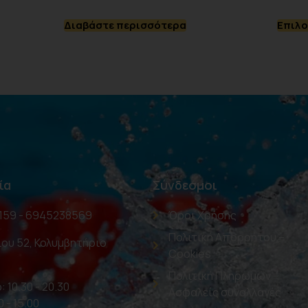
Διαβάστε περισσότερα
Επιλο
ία
Σύνδεσμοι
159 - 6945238569
Όροι Χρήσης
Πολιτική Απορρήτου –
ου 52, Κολυμβητήριο
Cookies
Πολιτική Πληρωμών –
: 10.30 - 20.30
Ασφαλείς συναλλαγές
0 - 15.00