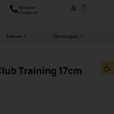
0
Τηλέφωνο
2105989159
Ένδυση
Εξοπλισμός
Ανοίξτε
lub Training 17cm