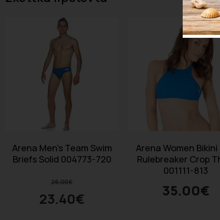
Arena Men’s Team Swim
Arena Women Bikini
Briefs Solid 004773-720
Rulebreaker Crop T
001111-813
26.00
€
35.00
€
23.40
€