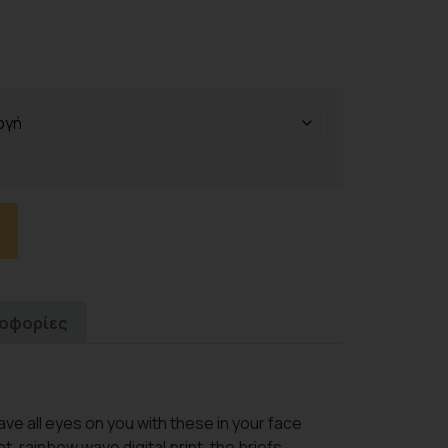
ροφορίες
ave all eyes on you with these in your face
t, rainbow wave digital print, the briefs