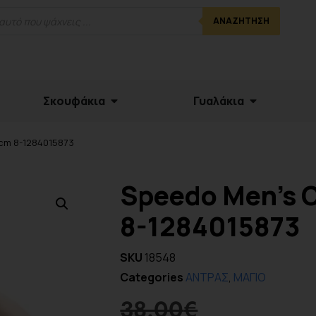
ΑΝΑΖΉΤΗΣΗ
Σκουφάκια
Γυαλάκια
7cm 8-1284015873
Speedo Men’s C
8-1284015873
SKU
18548
Categories
ΑΝΤΡΑΣ
,
ΜΑΓΙΟ
38.00
€