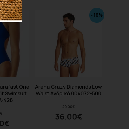
- 18%
urafast One
Arena Crazy Diamonds Low
it Swimsuit
Waist Aνδρικό 004072-500
A-428
40.00
€
€
36.00
€
0
€