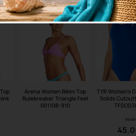
 Top
Arena Women Bikini Top
TYR Women’s D
hink
Rulebreaker Triangle Feel
Solids Cutoutf
001108-910
TFSOD7
50.00
45.0