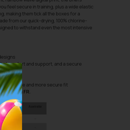
 you feel secure in training, plus a wide elastic
g, making them tick all the boxes for a
ade from our quick-drying, 100% chlorine-
esigned to withstand even the most intensive
 designs
 added comfort and support, and a secure
comfort
n adjustable and more secure fit
κατηγορία FR.