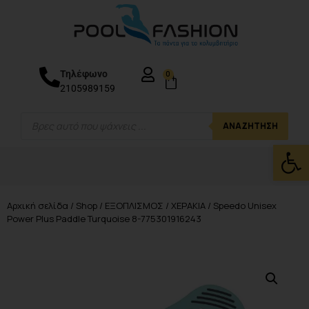
Τηλέφωνο
0
2105989159
ΑΝΑΖΉΤΗΣΗ
Ανοίξτε
Αρχική σελίδα
/
Shop
/
ΕΞΟΠΛΙΣΜΟΣ
/
ΧΕΡΑΚΙΑ
/ Speedo Unisex
Power Plus Paddle Turquoise 8-775301916243