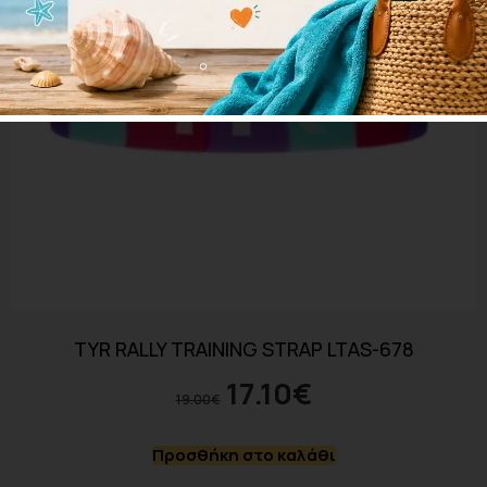
TYR RALLY TRAINING STRAP LTAS-678
17.10
€
19.00
€
Προσθήκη στο καλάθι