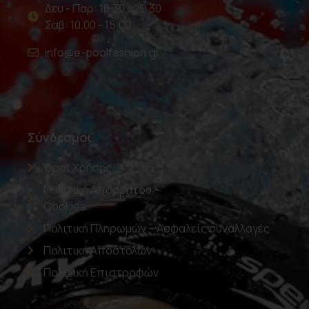
Δευ - Παρ: 10.30 - 20.30
Σαβ: 10.00 - 15.00
info@e-poolfashion.gr
Σύνδεσμοι
Όροι Χρήσης
Πολιτική Απορρήτου –
Cookies
Πολιτική Πληρωμών – Ασφαλείς συναλλαγές
Πολιτική Αποστολών
Πολιτική Επιστροφών