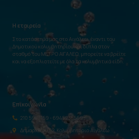
Η εταιρεία
Στο κατάστημά μας στο Αιγάλεω, έναντι του
Δημοτικού κολυμβητηρίου και δίπλα στον
σταθμό του ΜΕΤΡΟ ΑΙΓΑΛΕΩ, μπορείτε να βρείτε
και να εξοπλιστείτε με όλα τα κολυμβητικά είδη.
Επικοινωνία
210 5989159 - 6945238569
Δημαρχείου 52, Κολυμβητήριο Αιγάλεω