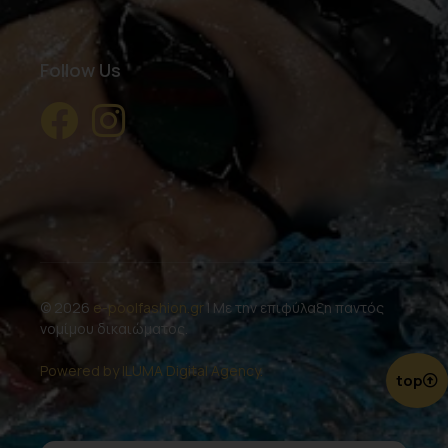
Follow Us
© 2026
e-poolfashion.gr
| Με την επιφύλαξη παντός
νομίμου δικαιώματος.
Powered by ILUMA Digital Agency.
top