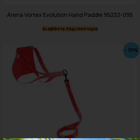
Arena Vortex Evolution Hand Paddle 95232-095
Διαβάστε περισσότερα
- 10%