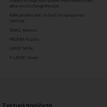
stability through each phase. Removable straps
allow you to change the size.
Κάθε μέγεθος έχει το δικό του χρώμα στα
λάστιχα.
SMALL: Κόκκινο.
MEDIUM: Κίτρινο.
LARGE: Μπλε.
X-LARGE: Λευκό.
Σχετικά προϊόντα