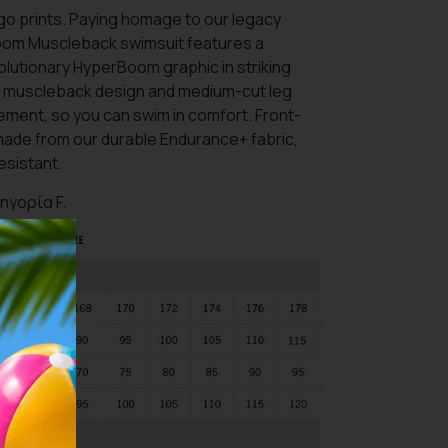
o prints. Paying homage to our legacy
Boom Muscleback swimsuit features a
lutionary HyperBoom graphic in striking
he muscleback design and medium-cut leg
vement, so you can swim in comfort. Front-
 made from our durable Endurance+ fabric,
esistant.
ηγορία F.