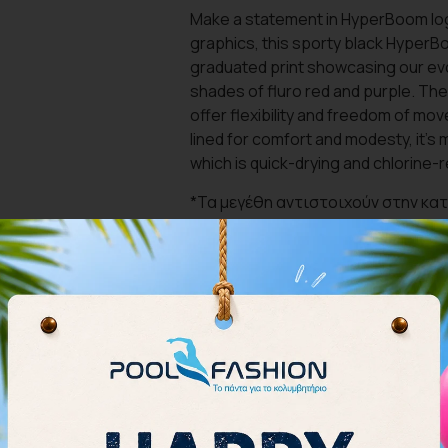
Make a statement in HyperBoom log
graphics, this sporty black Hyper
graduated print showcasing our evo
shades of fluro red and purple. T
offer flexibility and freedom of mo
lined for comfort and modesty, it’s
which is quick-drying and chlorine-r
*Τα μεγέθη αντιστοιχούν στην κατ