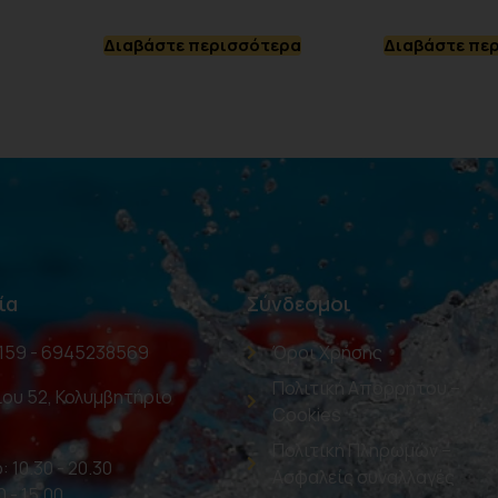
Διαβάστε περισσότερα
Διαβάστε πε
ία
Σύνδεσμοι
159 - 6945238569
Όροι Χρήσης
Πολιτική Απορρήτου –
ου 52, Κολυμβητήριο
Cookies
Πολιτική Πληρωμών –
: 10.30 - 20.30
Ασφαλείς συναλλαγές
0 - 15.00