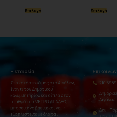
Επιλογή
Επιλογή
Η εταιρεία
Επικοινων
Στο κατάστημά μας στο Αιγάλεω,
210 5989
έναντι του Δημοτικού
Δημαρχεί
κολυμβητηρίου και δίπλα στον
Αιγάλεω
σταθμό του ΜΕΤΡΟ ΑΙΓΑΛΕΩ,
μπορείτε να βρείτε και να
Δευ - Παρ
εξοπλιστείτε με όλα τα
Σαβ: 10.0