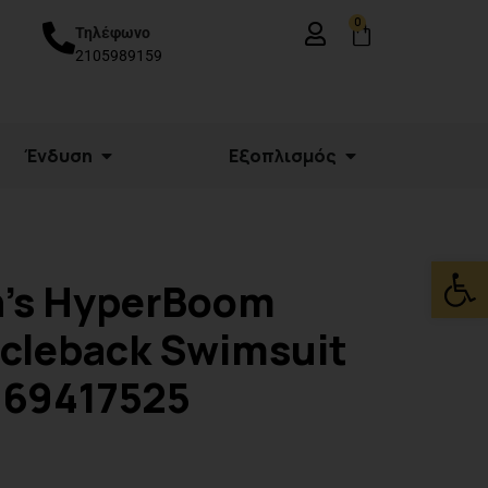
0
Τηλέφωνο
2105989159
Ένδυση
Εξοπλισμός
Ανοίξτε
’s HyperBoom
cleback Swimsuit
869417525