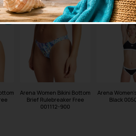
- 22%
ottom
Arena Women Bikini Bottom
Arena Women’s 
ree
Brief Rulebreaker Free
Black 005
001112-900