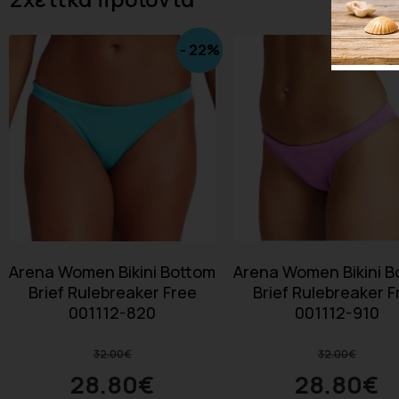
- 22%
Arena Women Bikini Bottom
Arena Women Bikini B
Brief Rulebreaker Free
Brief Rulebreaker F
001112-820
001112-910
32.00
€
32.00
€
28.80
€
28.80
€