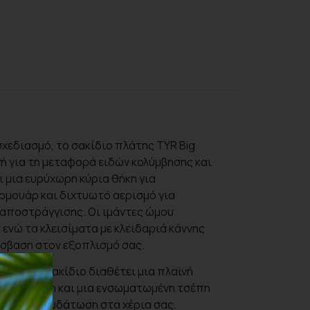
χεδιασμό, το σακίδιο πλάτης TYR Big
γή για τη μεταφορά ειδών κολύμβησης και
 μια ευρύχωρη κύρια θήκη για
ερμουάρ και διχτυωτό αερισμό για
 αποστράγγισης. Οι ιμάντες ώμου
ενώ τα κλεισίματα με κλειδαριά κάννης
όσβαση στον εξοπλισμό σας.
αθλητικό σακίδιο διαθέτει μια πλαϊνή
 οργάνωση και μια ενσωματωμένη τσέπη
είτε την ενυδάτωση στα χέρια σας.