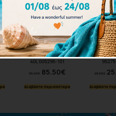
ack 35
Arena Fastpack 3.0 Unisex
Arena Kickbo
40L 005295-101
95275
€
85.50
€
25
95.00
€
28.00
€
ερα
Διαβάστε περισσότερα
Διαβάστε πε