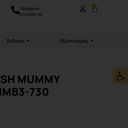
0
Τηλέφωνο
2105989159
Ένδυση
Εξοπλισμός
Ανοίξτε
MESH MUMMY
MMB3-730