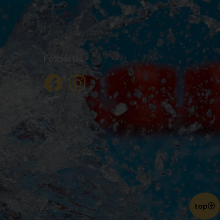
Follow Us
top