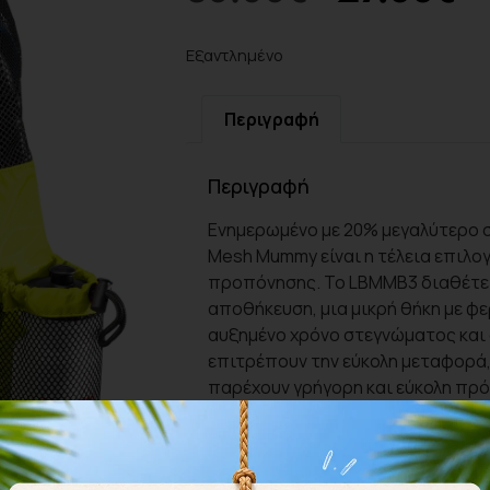
Εξαντλημένο
Περιγραφή
Περιγραφή
Ενημερωμένο με 20% μεγαλύτερο σ
Mesh Mummy είναι η τέλεια επιλο
προπόνησης. Το LBMMB3 διαθέτει
αποθήκευση, μια μικρή θήκη με φ
αυξημένο χρόνο στεγνώματος και
επιτρέπουν την εύκολη μεταφορά, 
παρέχουν γρήγορη και εύκολη πρ
Ελαφρύ και λειτουργικό, αυτό το 
τσέπη με φερμουάρ για πρόσθετη
για μπουκάλι νερού για να διατηρ