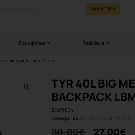
ΑΝΑΖΉΤΗΣΗ
Σκουφάκια
Γυαλάκια
MUMMY BACKPACK LBMMB3-730
TYR 40L BIG 
BACKPACK LB
SKU
5824
Categories
ΔΙΧΤΑΚΙΑ
,
ΕΞΟΠΛΙΣΜΟΣ
30.00
€
27.00
€