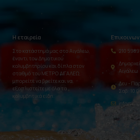
Η εταιρεία
Επικοινων
Στο κατάστημά μας στο Αιγάλεω,
210 5989
έναντι του Δημοτικού
Δημαρχεί
κολυμβητηρίου και δίπλα στον
Αιγάλεω
σταθμό του ΜΕΤΡΟ ΑΙΓΑΛΕΩ,
μπορείτε να βρείτε και να
Δευ - Παρ
εξοπλιστείτε με όλα τα
Σαβ: 10.0
κολυμβητικά είδη.
info@e-p