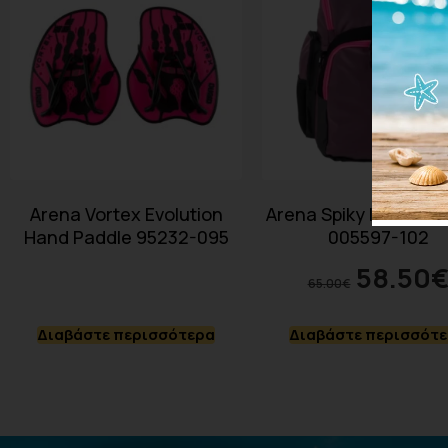
Arena Vortex Evolution
Arena Spiky III Backp
Hand Paddle 95232-095
005597-102
58.50
65.00
€
Διαβάστε περισσότερα
Διαβάστε περισσότ