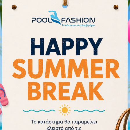
Επιλέξτε από μια σειρά από δια
το προσωπικό σας στυλ!
Διαστάσεις: 25,25″Υ x 19″Π (40 λ
- 26%