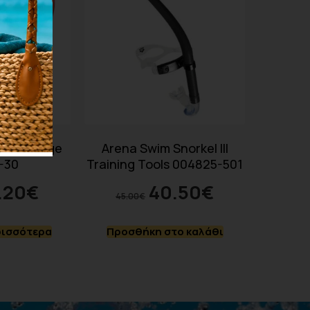
ard Orange
Arena Swim Snorkel III
-30
Training Tools 004825-501
.20
€
40.50
€
45.00
€
ρισσότερα
Προσθήκη στο καλάθι