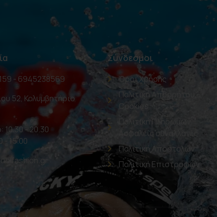
ία
Σύνδεσμοι
159 - 6945238569
Όροι Χρήσης
Πολιτική Απορρήτου –
ου 52, Κολυμβητήριο
Cookies
Πολιτική Πληρωμών –
: 10.30 - 20.30
Ασφαλείς συναλλαγές
0 - 15.00
Πολιτική Αποστολών
oolfashion.gr
Πολιτική Επιστροφών