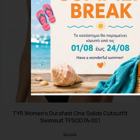
TYR Women’s Durafast One Solids Cutoutfit
Swimsuit TFSOD7A-001
50.00
€