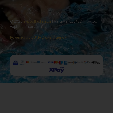
© 2026
e-poolfashion.gr
| Με την επιφύλαξη παντός
νομίμου δικαιώματος.
Powered by ILUMA Digital Agency.