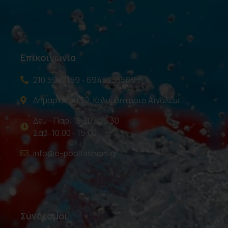
Επικοινωνία
210 5989159 - 6945238569
Δημαρχείου 52, Κολυμβητήριο Αιγάλεω
Δευ - Παρ: 10.30 - 20.30
Σαβ: 10.00 - 15.00
info@e-poolfashion.gr
Σύνδεσμοι