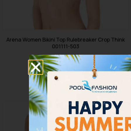
Arena Women Bikini Top Rulebreaker Crop Think
001111-503
35.00
€
31.50
€
Επιλογή