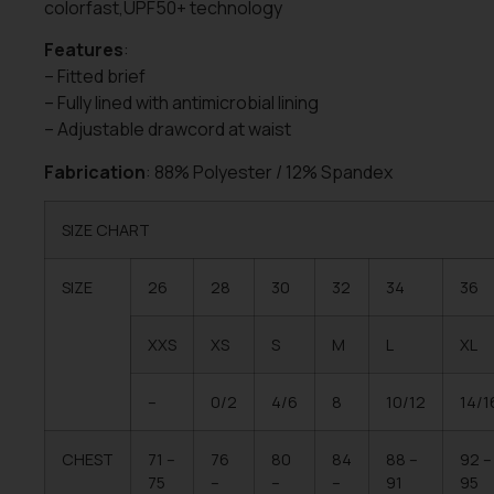
colorfast,UPF50+ technology
Features
:
– Fitted brief
– Fully lined with antimicrobial lining
– Adjustable drawcord at waist
Fabrication
: 88% Polyester / 12% Spandex
SIZE CHART
SIZE
26
28
30
32
34
36
XXS
XS
S
M
L
XL
–
0/2
4/6
8
10/12
14/1
CHEST
71 –
76
80
84
88 –
92 –
75
–
–
–
91
95