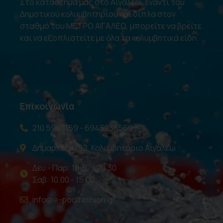
Στο κατάστημά μας στο Αιγάλεω, έναντι του
Δημοτικού κολυμβητηρίου και δίπλα στον
σταθμό του ΜΕΤΡΟ ΑΙΓΑΛΕΩ, μπορείτε να βρείτε
και να εξοπλιστείτε με όλα τα κολυμβητικά είδη.
Επικοινωνία
210 5989159 - 6945238569
Δημαρχείου 52, Κολυμβητήριο Αιγάλεω
Δευ - Παρ: 10.30 - 20.30
Σαβ: 10.00 - 15.00
info@e-poolfashion.gr