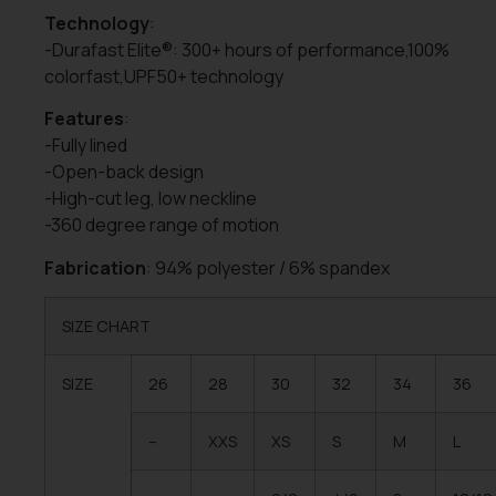
Technology
:
-Durafast Elite®: 300+ hours of performance,100%
colorfast,UPF50+ technology
Features
:
-Fully lined
-Open-back design
-High-cut leg, low neckline
-360 degree range of motion
Fabrication
: 94% polyester / 6% spandex
SIZE CHART
SIZE
26
28
30
32
34
36
–
XXS
XS
S
M
L