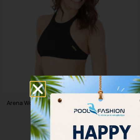
Arena Women Bikini Top Rulebreaker Crop Think
001111-503
35.00
€
31.50
€