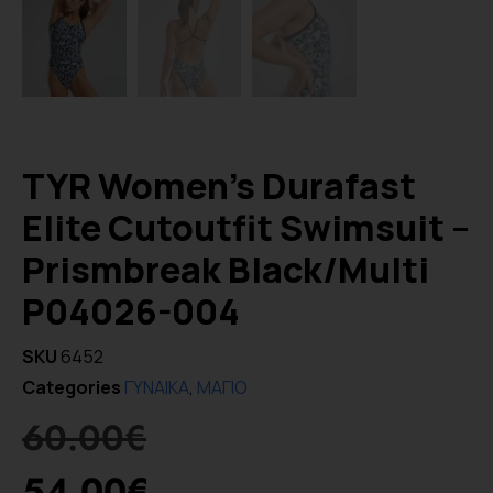
TYR Women’s Durafast
Elite Cutoutfit Swimsuit –
Prismbreak Black/Multi
P04026-004
SKU
6452
Categories
ΓΥΝΑΙΚΑ
,
ΜΑΓΙΟ
60.00
€
54.00
€