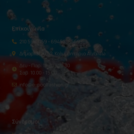
Επικοινωνία
210 5989159 - 6945238569
Δημαρχείου 52, Κολυμβητήριο Αιγάλεω
Δευ - Παρ: 10.30 - 20.30
Σαβ: 10.00 - 15.00
info@e-poolfashion.gr
Σύνδεσμοι