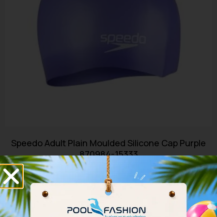
Speedo Adult Plain Moulded Silicone Cap Purple
870984-15333
9.00
€
10.00
€
Διαβάστε περισσότερα