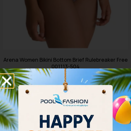
Arena Women Bikini Bottom Brief Rulebreaker Free
001113-504
25.00
€
32.00
€
Επιλογή