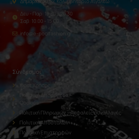
Δημαρχείου 52, Κολυμβητήριο Αιγάλεω
Δευ - Παρ: 10.30 - 20.30
Σαβ: 10.00 - 15.00
info@e-poolfashion.gr
Σύνδεσμοι
Όροι Χρήσης
Πολιτική Απορρήτου –
Cookies
Πολιτική Πληρωμών – Ασφαλείς συναλλαγές
Πολιτική Αποστολών
Πολιτική Επιστροφών