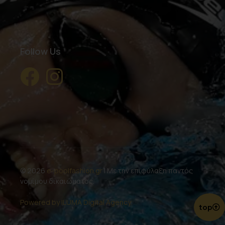
Follow Us
© 2026
e-poolfashion.gr
| Με την επιφύλαξη παντός
νομίμου δικαιώματος.
Powered by ILUMA Digital Agency.
top