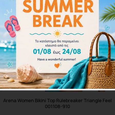
Arena Women Bikini Top Rulebreaker Triangle Feel
001108-910