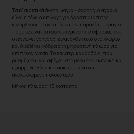
Τα εξαιρετικά άνετα, μαγιό – σορτς για αγόρια
είναι η τέλεια επιλογή για δραστηριότητες
κολύμβησης στην πισίνα ή την παραλία. Το μαγιό
– σορτς είναι κατασκευασμένο από ύφασμα, που
στεγνώνει γρήγορα, είναι ανθεκτικό στο χλώριο
και διαθέτει φόδρα στη μπροστινή πλευρά για
επιπλέον άνεση. Το εσωτερικό κορδόνι, που
ρυθμίζεται και σφίγγει στη μέση έχει εκπληκτική
εφαρμογή. Είναι κατασκευασμένο από
ανακυκλωμένο πολυεστέρα.
Μήκος πλευράς: 15 εκατοστά.