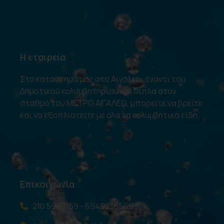
Η εταιρεία
Στο κατάστημά μας στο Αιγάλεω, έναντι του
Δημοτικού κολυμβητηρίου και δίπλα στον
σταθμό του ΜΕΤΡΟ ΑΙΓΑΛΕΩ, μπορείτε να βρείτε
και να εξοπλιστείτε με όλα τα κολυμβητικά είδη.
Επικοινωνία
210 5989159 - 6945238569