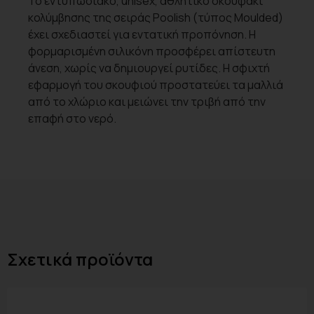
Το εντυπωσιακό, unisex, αθλητικό σκουφάκι
κολύμβησης της σειράς Poolish (τύπος Moulded)
έχει σχεδιαστεί για εντατική προπόνηση. Η
φορμαρισμένη σιλικόνη προσφέρει απίστευτη
άνεση, χωρίς να δημιουργεί ρυτίδες. Η σφιχτή
εφαρμογή του σκουφιού προστατεύει τα μαλλιά
από το χλώριο και μειώνει την τριβή από την
επαφή στο νερό.
Σχετικά προϊόντα