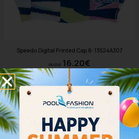
Speedo Digital Printed Cap 8-13524A307
16.20
€
18.00
€
Προσθήκη στο καλάθι