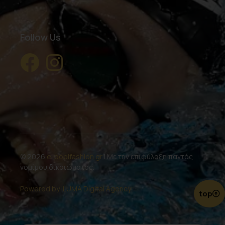
Follow Us
© 2026
e-poolfashion.gr
| Με την επιφύλαξη παντός
νομίμου δικαιώματος.
Powered by ILUMA Digital Agency.
top