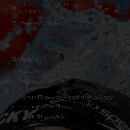
Δευ - Παρ: 10.30 - 20.30
Σαβ: 10.00 - 15.00
info@e-poolfashion.gr
Σύνδεσμοι
Όροι Χρήσης
Πολιτική Απορρήτου –
Cookies
Πολιτική Πληρωμών – Ασφαλείς συναλλαγές
Πολιτική Αποστολών
Πολιτική Επιστροφών