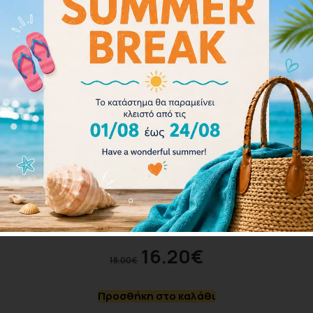
Speedo Digital Printed Cap 8-1352414649
16.20
€
18.00
€
Προσθήκη στο καλάθι