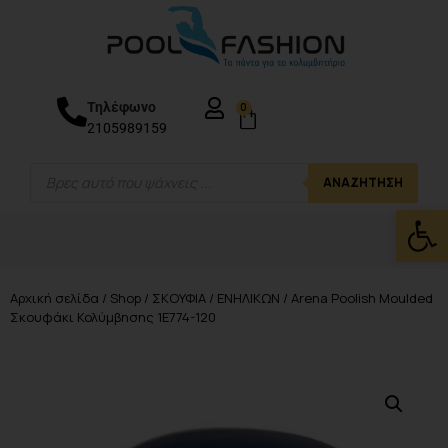
Τηλέφωνο
0
2105989159
ΑΝΑΖΉΤΗΣΗ
Ανοίξτε
Αρχική σελίδα
/
Shop
/
ΣΚΟΥΦΙΑ
/
ΕΝΗΛΙΚΩΝ
/ Arena Poolish Moulded
Σκουφάκι Κολύμβησης 1E774-120