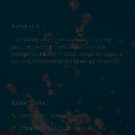
Η εταιρεία
Στο κατάστημά μας στο Αιγάλεω, έναντι του
Δημοτικού κολυμβητηρίου και δίπλα στον
σταθμό του ΜΕΤΡΟ ΑΙΓΑΛΕΩ, μπορείτε να βρείτε
και να εξοπλιστείτε με όλα τα κολυμβητικά είδη.
Επικοινωνία
210 5989159 - 6945238569
Δημαρχείου 52, Κολυμβητήριο Αιγάλεω