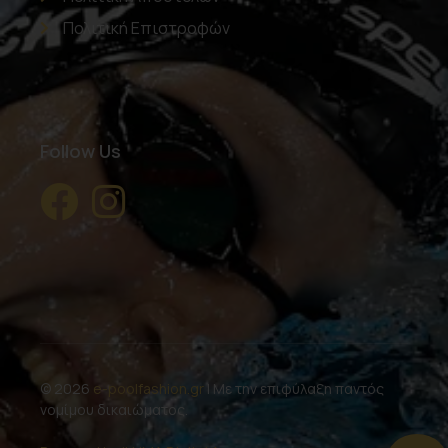
Πολιτική Επιστροφών
Follow Us
© 2026
e-poolfashion.gr
| Με την επιφύλαξη παντός
νομίμου δικαιώματος.