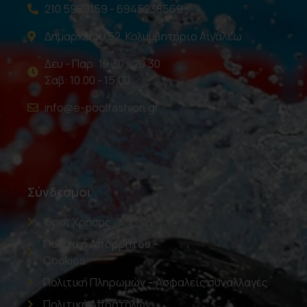
210 5989159 - 6945238569
Δημαρχείου 52, Κολυμβητήριο Αιγάλεω
Δευ - Παρ: 10.30 - 20.30
Σαβ: 10.00 - 15.00
info@e-poolfashion.gr
Σύνδεσμοι
Όροι Χρήσης
Πολιτική Απορρήτου –
Cookies
Πολιτική Πληρωμών – Ασφαλείς συναλλαγές
Πολιτική Αποστολών