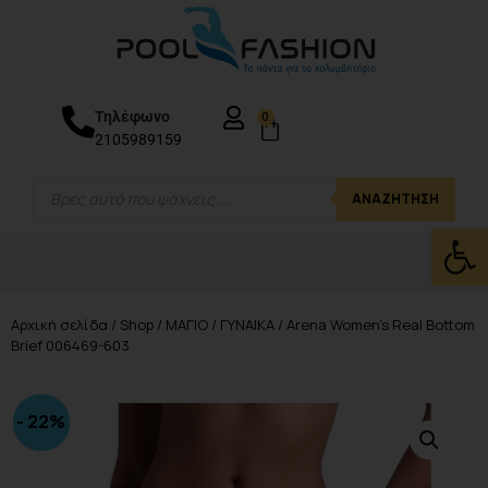
Τηλέφωνο
0
2105989159
ΑΝΑΖΉΤΗΣΗ
Ανοίξτε
Αρχική σελίδα
/
Shop
/
ΜΑΓΙΟ
/
ΓΥΝΑΙΚΑ
/ Arena Women’s Real Bottom
Brief 006469-603
- 22%