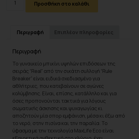
Προσθήκη στο καλάθι
Περιγραφή
Επιπλέον πληροφορίες
Περιγραφή
Το γυναικείο μπικίνι υψηλών επιδόσεων της
σειράς “Real” από την σικάτη συλλογή “Rule
Breaker” είναι ειδικά σχεδιασμένο για
αθλήτριες, που κατεβαίνουν σε αγώνες
κολύμβησης. Είναι, επίσης, κατάλληλο και για
όσες προπονούνται τακτικά για λόγους
σωματικής άσκησης και ψυχαγωγίας κι
αποζητούν μία σπορ εμφάνιση, μέσα κι έξω από
το νερό, στην πισίνα και την παραλία. Το
ύφασμα με την τεχνολογία MaxLife Eco είναι
εξαιρετικά ανθεκτικό στο χλώριο, έχει