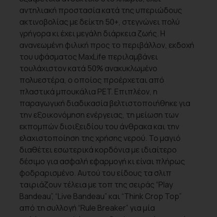
αντηλιακή προστασία κατά της υπεριώδους
ακτινοβολίας με δείκτη 50+, στεγνώνει πολύ
γρήγορα κι έχει μεγάλη διάρκεια ζωής. Η
ανανεωμένη φιλική προς το περιβάλλον, εκδοχή
του υφάσματος MaxLife περιλαμβάνει
τουλάχιστον κατά 50% ανακυκλωμένο
πολυεστέρα, ο οποίος προέρχεται από
πλαστικά μπουκάλια PET. Επιπλέον, η
παραγωγική διαδικασία βελτιστοποιήθηκε για
την εξοικονόμηση ενέργειας, τη μείωση των
εκπομπών διοιξειδίου του άνθρακα και την
ελαχιστοποίηση της χρήσης νερού. Το μαγιό
διαθέτει εσωτερικά κορδόνια με ιδιαίτερο
δέσιμο για ασφαλή εφαρμογή κι είναι πλήρως
φοδραρισμένο. Αυτού του είδους τα σλιπ
ταιριάζουν τέλεια με τοπ της σειράς “Play
Bandeau”, “Live Bandeau” και “Think Crop Top”
από τη συλλογή “Rule Breaker” για μία