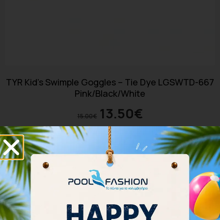
TYR Kid’s Swimple Goggles – Tie Dye LGSWTD-667
Pink/Black/White
13.50
€
15.00
€
Προσθήκη στο καλάθι