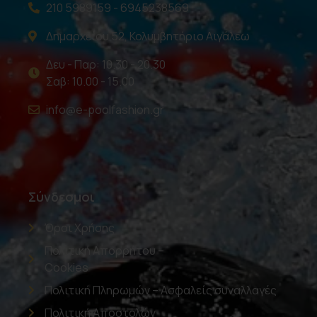
210 5989159 - 6945238569
Δημαρχείου 52, Κολυμβητήριο Αιγάλεω
Δευ - Παρ: 10.30 - 20.30
Σαβ: 10.00 - 15.00
info@e-poolfashion.gr
Σύνδεσμοι
Όροι Χρήσης
Πολιτική Απορρήτου –
Cookies
Πολιτική Πληρωμών – Ασφαλείς συναλλαγές
Πολιτική Αποστολών