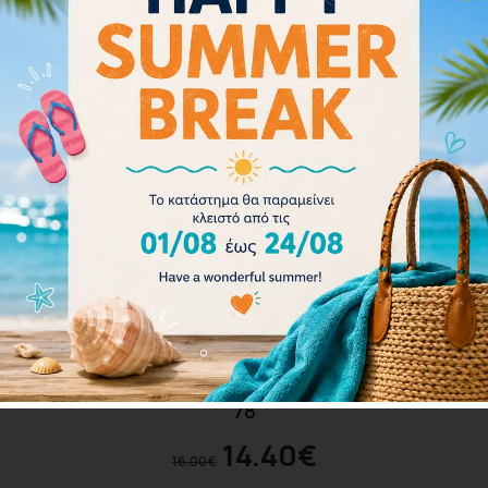
Arena Spider Junior Goggles (6-12 Years) 92338-
78
14.40
€
16.00
€