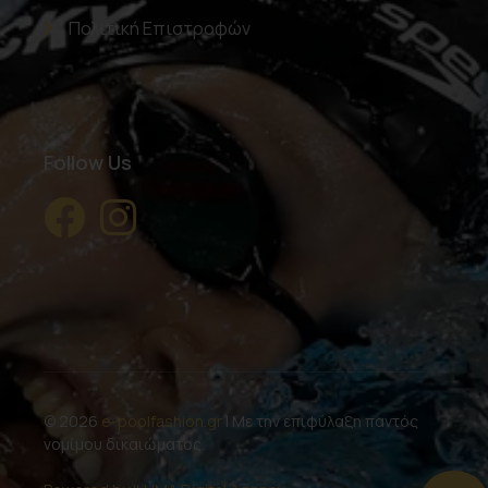
Πολιτική Επιστροφών
Follow Us
© 2026
e-poolfashion.gr
| Με την επιφύλαξη παντός
νομίμου δικαιώματος.