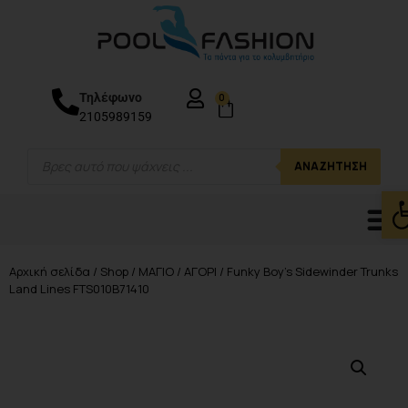
Τηλέφωνο
0
2105989159
ΑΝΑΖΉΤΗΣΗ
Ανο
Αρχική σελίδα
/
Shop
/
ΜΑΓΙΟ
/
ΑΓΟΡΙ
/ Funky Boy’s Sidewinder Trunks
Land Lines FTS010B71410