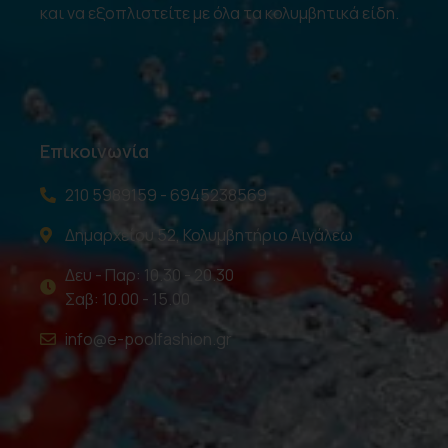
και να εξοπλιστείτε με όλα τα κολυμβητικά είδη.
Επικοινωνία
210 5989159 - 6945238569
Δημαρχείου 52, Κολυμβητήριο Αιγάλεω
Δευ - Παρ: 10.30 - 20.30
Σαβ: 10.00 - 15.00
info@e-poolfashion.gr