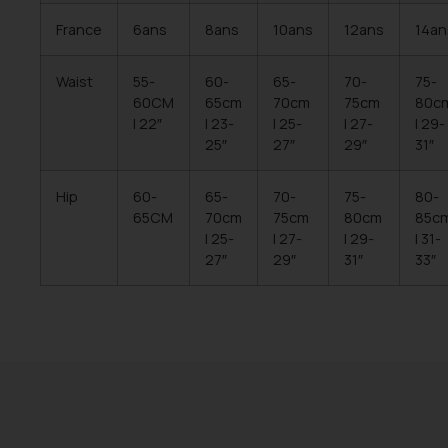
France
6ans
8ans
10ans
12ans
14an
Waist
55-
60-
65-
70-
75-
60CM
65cm
70cm
75cm
80c
| 22″
| 23-
| 25-
| 27-
| 29-
25″
27″
29″
31″
Hip
60-
65-
70-
75-
80-
65CM
70cm
75cm
80cm
85c
| 25-
| 27-
| 29-
| 31-
27″
29″
31″
33″