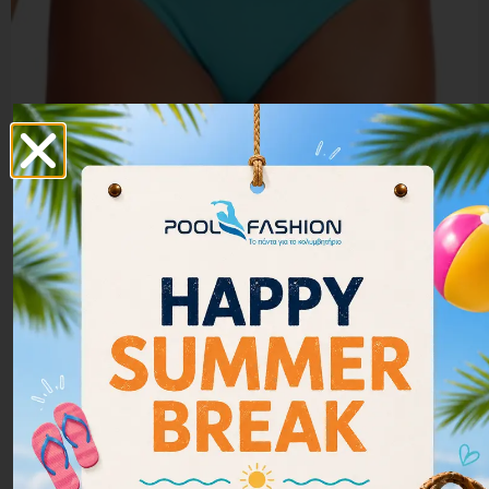
Arena Women Bikini Bottom Brief Rulebreaker Free
001112-820
32.00
€
28.80
€
Επιλογή