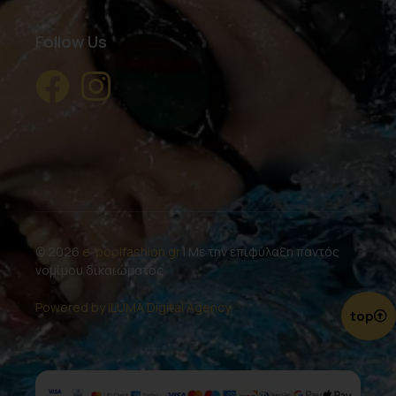
Follow Us
© 2026
e-poolfashion.gr
| Με την επιφύλαξη παντός
νομίμου δικαιώματος.
Powered by ILUMA Digital Agency.
top