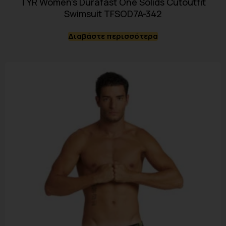
TYR Women’s Durafast One Solids Cutoutfit
Swimsuit TFSOD7A-342
Διαβάστε περισσότερα