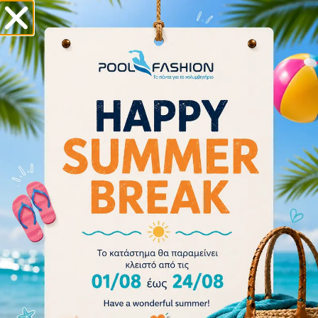
Arena Women Bikini Bottom Brief Rulebreaker Free
001113-643
Διαβάστε περισσότερα
- 20%