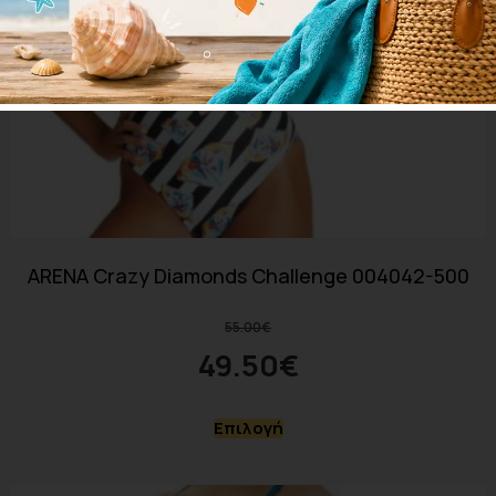
ARENA Crazy Diamonds Challenge 004042-500
55.00
€
49.50
€
Επιλογή