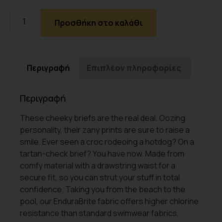
Προσθήκη στο καλάθι
Περιγραφή
Επιπλέον πληροφορίες
Περιγραφή
These cheeky briefs are the real deal. Oozing
personality, their zany prints are sure to raise a
smile. Ever seen a croc rodeoing a hotdog? On a
tartan-check brief? You have now. Made from
comfy material with a drawstring waist for a
secure fit, so you can strut your stuff in total
confidence. Taking you from the beach to the
pool, our EnduraBrite fabric offers higher chlorine
resistance than standard swimwear fabrics,