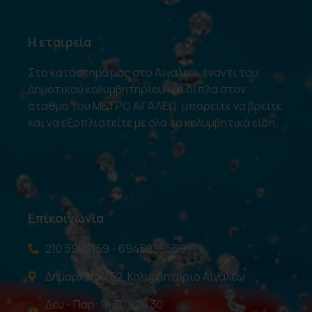
Η εταιρεία
Στο κατάστημά μας στο Αιγάλεω, έναντι του
Δημοτικού κολυμβητηρίου και δίπλα στον
σταθμό του ΜΕΤΡΟ ΑΙΓΑΛΕΩ, μπορείτε να βρείτε
και να εξοπλιστείτε με όλα τα κολυμβητικά είδη.
Επικοινωνία
210 5989159 - 6945238569
Δημαρχείου 52, Κολυμβητήριο Αιγάλεω
Δευ - Παρ: 10.30 - 20.30