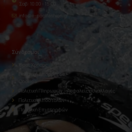
Σαβ: 10.00 - 15.00
info@e-poolfashion.gr
Σύνδεσμοι
Όροι Χρήσης
Πολιτική Απορρήτου –
Cookies
Πολιτική Πληρωμών – Ασφαλείς συναλλαγές
Πολιτική Αποστολών
Πολιτική Επιστροφών