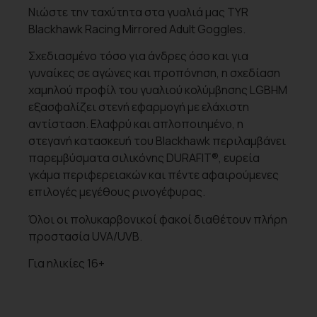
Νιώστε την ταχύτητα στα γυαλιά μας TYR
Blackhawk Racing Mirrored Adult Goggles.
Σχεδιασμένο τόσο για άνδρες όσο και για
γυναίκες σε αγώνες και προπόνηση, η σχεδίαση
χαμηλού προφίλ του γυαλιού κολύμβησης LGBHM
εξασφαλίζει στενή εφαρμογή με ελάχιστη
αντίσταση. Ελαφρύ και απλοποιημένο, η
στεγανή κατασκευή του Blackhawk περιλαμβάνει
παρεμβύσματα σιλικόνης DURAFIT®, ευρεία
γκάμα περιφερειακών και πέντε αφαιρούμενες
επιλογές μεγέθους ρινογέφυρας.
Όλοι οι πολυκαρβονικοί φακοί διαθέτουν πλήρη
προστασία UVA/UVB.
Για ηλικίες 16+