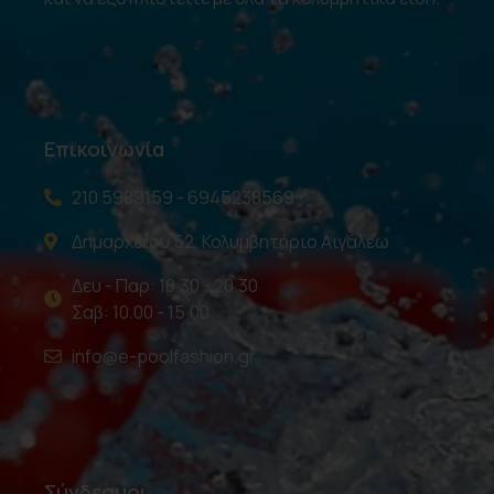
Επικοινωνία
210 5989159 - 6945238569
Δημαρχείου 52, Κολυμβητήριο Αιγάλεω
Δευ - Παρ: 10.30 - 20.30
Σαβ: 10.00 - 15.00
info@e-poolfashion.gr
Σύνδεσμοι