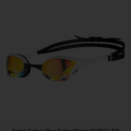
Arena Cobra Ultra Swipe MIirror 002507-310