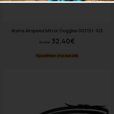
Arena Airspeed Mirror Goggles 003151-103
32.40
€
36.00
€
Προσθήκη στο καλάθι