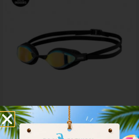
Arena Airspeed Mirror Goggles 003151-200
32.40
€