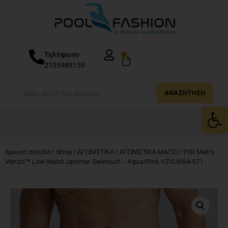
Τηλέφωνο
0
2105989159
ΑΝΑΖΉΤΗΣΗ
Ανοίξτε
Αρχική σελίδα
/
Shop
/
ΑΓΩΝΙΣΤΙΚΑ
/
ΑΓΩΝΙΣΤΙΚΑ ΜΑΓΙΟ
/ TYR Men’s
Venzo™ Low Waist Jammer Swimsuit – Aqua/Pink VZVLW6A-571