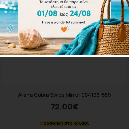
Arena Cobra Swipe Mirror 004196-550
72.00
€
Προσθήκη στο καλάθι