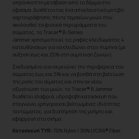
απρόσκοπτη μετάβαση από το δέρμα στο
ύφασμα. Διαθέτοντας ένα αποκλειστικό μοτίβο
χαρτογράφησης πέντε τεμαχίων μυών που
ακολουθεί τα φυσικά περιγράμματα του
σώματος, το Tracer® B-Series
Jammer χρησιμοποιεί τις ραφές κλειδώματος 4
κατευθύνσεων για να κλειδώνει στον πυρήνα (με
αύξηση έως και 25% στη συμπίεση ζωνών).
Σχεδιασμένο για να μειώνει την περιφέρεια του
σώματος έως και 5% και να βοηθά στη βελτίωση
της ροής του αίματος και στην εκ νέου
οξυγόνωση των μυών, το Tracer® B Jammer
διαθέτει ελαφριά, υδρόφοβη κατασκευή που
στεγνώνει γρήγορα και βελτιωμένες ιδιότητες
τεντώματος, για διατήρηση της μνήμης και
εφαρμογή στο σχήμα.
Κατασκευή TYR:
70% Nylon / 30% LYCRA® Fiber.