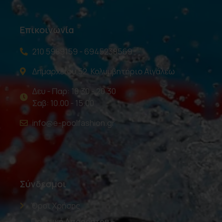
Επικοινωνία
210 5989159 - 6945238569
Δημαρχείου 52, Κολυμβητήριο Αιγάλεω
Δευ - Παρ: 10.30 - 20.30
Σαβ: 10.00 - 15.00
info@e-poolfashion.gr
Σύνδεσμοι
Όροι Χρήσης
Πολιτική Απορρήτου –