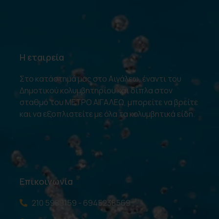
Η εταιρεία
Στο κατάστημά μας στο Αιγάλεω, έναντι του
Δημοτικού κολυμβητηρίου και δίπλα στον
σταθμό του ΜΕΤΡΟ ΑΙΓΑΛΕΩ, μπορείτε να βρείτε
και να εξοπλιστείτε με όλα τα κολυμβητικά είδη.
Επικοινωνία
210 5989159 - 6945238569