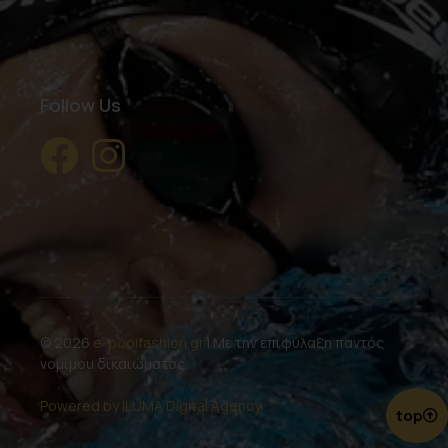
Follow Us
© 2026
e-poolfashion.gr
| Με την επιφύλαξη παντός
νομίμου δικαιώματος.
Powered by ILUMA Digital Agency.
top