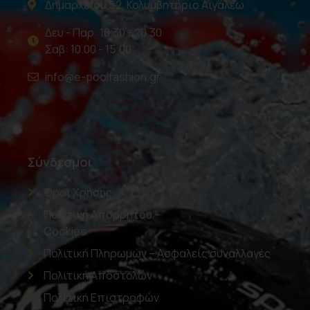
Δημαρχείου 52, Κολυμβητήριο Αιγάλεω
Δευ - Παρ: 10.30 - 20.30
Σαβ: 10.00 - 15.00
info@e-poolfashion.gr
Σύνδεσμοι
Όροι Χρήσης
Πολιτική Απορρήτου –
Cookies
Πολιτική Πληρωμών – Ασφαλείς συναλλαγές
Πολιτική Αποστολών
Πολιτική Επιστροφών