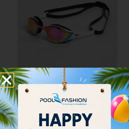
Arena Cobra Edge Swipe Mirror Unisex 006870-
150
100.00
€
Προσθήκη στο καλάθι