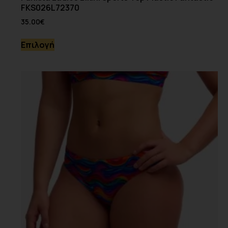
FKS026L72370
35.00
€
Επιλογή