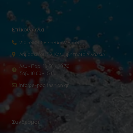
Επικοινωνία
210 5989159 - 6945238569
Δημαρχείου 52, Κολυμβητήριο Αιγάλεω
Δευ - Παρ: 10.30 - 20.30
Σαβ: 10.00 - 15.00
info@e-poolfashion.gr
Σύνδεσμοι