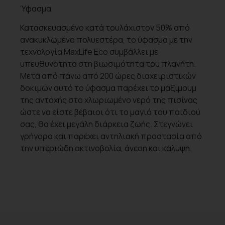
Ύφασμα
Κατασκευασμένο κατά τουλάχιστον 50% από
ανακυκλωμένο πολυεστέρα, το ύφασμα με την
τεχνολογία MaxLife Eco συμβάλλει με
υπευθυνότητα στη βιωσιμότητα του πλανήτη.
Μετά από πάνω από 200 ώρες διαχειριστικών
δοκιμών αυτό το ύφασμα παρέχει το μάξιμουμ
της αντοχής στο χλωριωμένο νερό της πισίνας
ώστε να είστε βέβαιοι ότι το μαγιό του παιδιού
σας, θα έχει μεγάλη διάρκεια ζωής. Στεγνώνει
γρήγορα και παρέχει αντηλιακή προστασία από
την υπεριώδη ακτινοβολία, άνεση και κάλυψη.