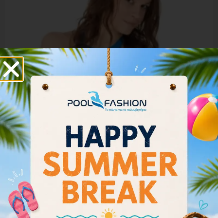
Arena Women Bikini Top Rulebreaker Crop Think
001111-813
35.00
€