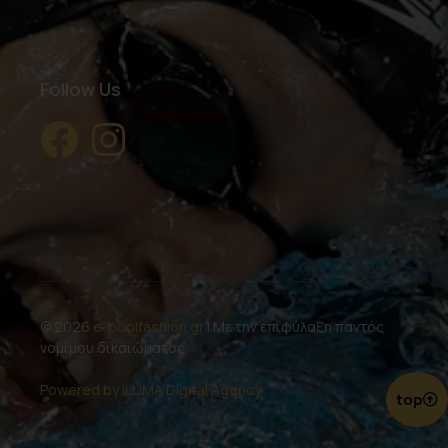
Follow Us
© 2026
e-poolfashion.gr
| Με την επιφύλαξη παντός
νομίμου δικαιώματος.
Powered by ILUMA Digital Agency.
top