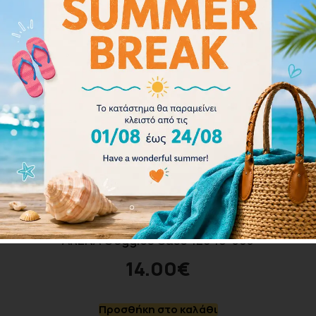
ARENA Goggles Case 1E048-503
14.00
€
Προσθήκη στο καλάθι