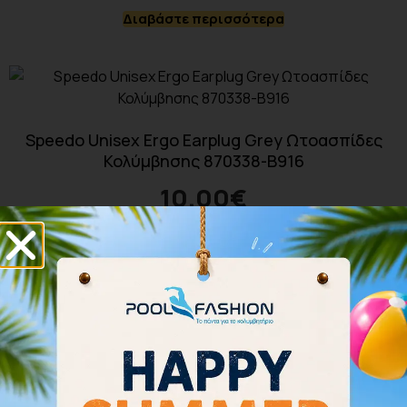
Διαβάστε περισσότερα
Speedo Unisex Ergo Earplug Grey Ωτοασπίδες
Κολύμβησης 870338-B916
10.00
€
Προσθήκη στο καλάθι