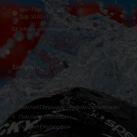
Δευ - Παρ: 10.30 - 20.30
Σαβ: 10.00 - 15.00
info@e-poolfashion.gr
Σύνδεσμοι
Όροι Χρήσης
Πολιτική Απορρήτου –
Cookies
Πολιτική Πληρωμών – Ασφαλείς συναλλαγές
Πολιτική Αποστολών
Πολιτική Επιστροφών