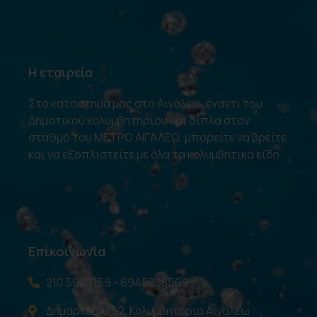
Η εταιρεία
Στο κατάστημά μας στο Αιγάλεω, έναντι του
Δημοτικού κολυμβητηρίου και δίπλα στον
σταθμό του ΜΕΤΡΟ ΑΙΓΑΛΕΩ, μπορείτε να βρείτε
και να εξοπλιστείτε με όλα τα κολυμβητικά είδη.
Επικοινωνία
210 5989159 - 6945238569
Δημαρχείου 52, Κολυμβητήριο Αιγάλεω