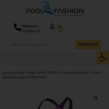
Τηλέφωνο
0
2105989159
ΑΝΑΖΉΤΗΣΗ
Ανοίξτε
Αρχική σελίδα
/
Shop
/
ΜΑΓΙΟ
/
ΚΟΡΙΤΣΙ
/ Arena Girl’s Multi Colours
Swimsuit V Back 009007-909