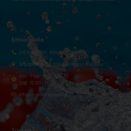
Επικοινωνία
210 5989159 - 6945238569
Δημαρχείου 52, Κολυμβητήριο Αιγάλεω
Δευ - Παρ: 10.30 - 20.30
Σαβ: 10.00 - 15.00
info@e-poolfashion.gr
Σύνδεσμοι