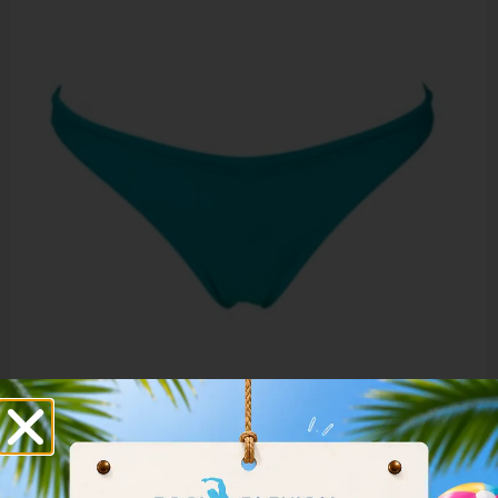
Arena Women Bikini Bottom Brief Rulebreaker Free
001113-643