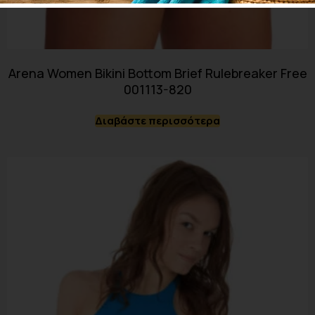
Arena Women Bikini Bottom Brief Rulebreaker Free
001113-820
Διαβάστε περισσότερα